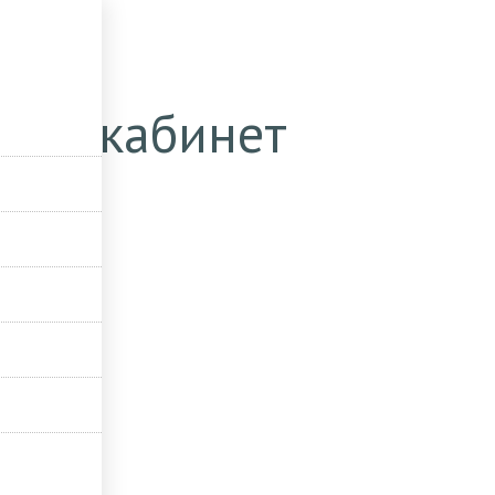
户
ный кабинет