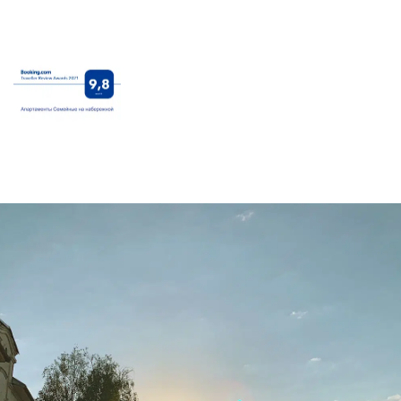
территории организована закрытая парковка.
• Комфортное проживание: Чистые, светлые и уютные
апартаменты оснащены всем необходимым для
комфортного размещения:
- Полностью оборудованная кухня
- Гостиная
- Ванная комната с теплым полом
- ЖК smart TV
- Бесплатный Wi-Fi
- Полотенца, средства гигиены, одноразовые тапочки
- Бутилированная вода при заезде
- Стиральная машина и гладильные принадлежности
Особые удобства
• Камин: В прохладный вечер Вас согреет камин (вязанка
дров при заселении предоставляется в подарок).
• Размещение: Доступно размещение до 4-х человек.
• Детская кроватка: Для размещения ребенка в возрасте до
3-х лет бесплатно предоставляется детская кроватка.