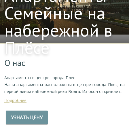
Семейные на
набережной в
Плёсе
О нас
Апартаменты в центре города Плес
Наши апартаменты расположены в центре города Плес, на
первой линии набережной реки Волга. Из окон открывается
вид на реку, откуда Вы сможете наблюдать
Подробнее
восхитительные закаты и храм Святой Варвары.
УЗНАТЬ ЦЕНУ
Удобства и комфорт
• Парковка: Для размещения транспорта гостей на