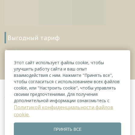
Выгодный тариф
Тариф включает: Камин с
вязанкой дров в подарок
Этот сайт использует файлы cookie, чтобы
Бесплатный Wi-Fi Бесплатное
улучшить работу сайта и ваш опыт
размещение ребенка до 3 лет
взаимодействия с ним. Нажмите "Принять все",
(детская кроватк...
чтобы согласиться с использованием всех файлов
cookie, или "Настроить cookie", чтобы управлять
своими предпочтениями. Для получения
Услуги
дополнительной информации ознакомьтесь с
Политикой конфиденциальности файлов
cookie.
ПРИНЯТЬ ВСЕ